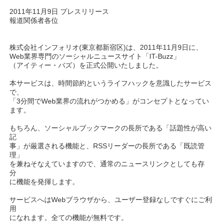
2011年11月9日 プレスリリース
報道関係者各位
株式会社インフォリオ(東京都新宿区)は、2011年11月9日に、
Web業界専門のソーシャルニュースサイト「IT-Buzz」
（アイティー・バズ）を正式公開いたしました。
本サービスは、時間節約というライフハックを意識したサービス
で、
「3分間でWeb業界の流れがつかめる」がコンセプトとなってい
ます。
もちろん、ソーシャルブックマークの長所である「話題性が高い
記
事」が厳選される機能と、RSSリーダーの長所である「既読管
理」
を兼ねそなえていますので、通常のニュースリンクとしても存
分
に機能を発揮します。
サービスへはWebブラウザから、ユーザー登録なしですぐにご利
用
になれます。全ての機能が無料です。