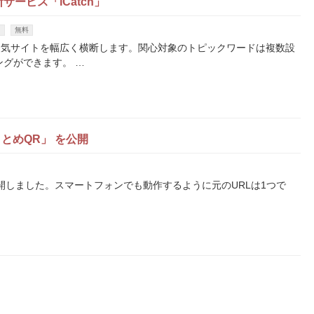
ービス「iCatch」
ス
無料
人気サイトを幅広く横断します。関心対象のトピックワードは複数設
ングができます。 …
とめQR」 を公開
開しました。スマートフォンでも動作するように元のURLは1つで